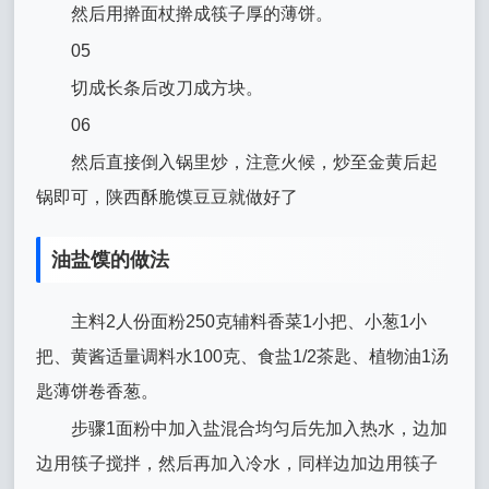
然后用擀面杖擀成筷子厚的薄饼。
05
切成长条后改刀成方块。
06
然后直接倒入锅里炒，注意火候，炒至金黄后起
锅即可，陕西酥脆馍豆豆就做好了
油盐馍的做法
主料2人份面粉250克辅料香菜1小把、小葱1小
把、黄酱适量调料水100克、食盐1/2茶匙、植物油1汤
匙薄饼卷香葱。
步骤1面粉中加入盐混合均匀后先加入热水，边加
边用筷子搅拌，然后再加入冷水，同样边加边用筷子