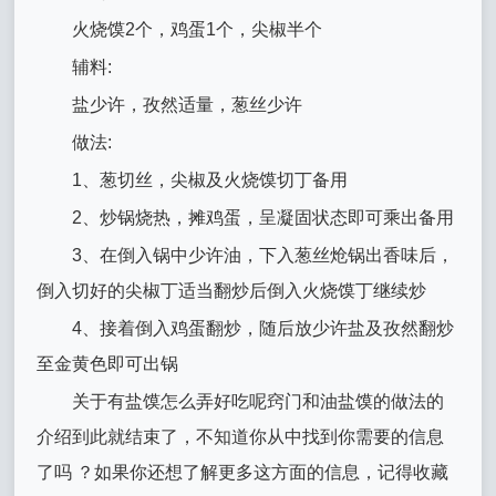
火烧馍2个，鸡蛋1个，尖椒半个
辅料:
盐少许，孜然适量，葱丝少许
做法:
1、葱切丝，尖椒及火烧馍切丁备用
2、炒锅烧热，摊鸡蛋，呈凝固状态即可乘出备用
3、在倒入锅中少许油，下入葱丝炝锅出香味后，
倒入切好的尖椒丁适当翻炒后倒入火烧馍丁继续炒
4、接着倒入鸡蛋翻炒，随后放少许盐及孜然翻炒
至金黄色即可出锅
关于有盐馍怎么弄好吃呢窍门和油盐馍的做法的
介绍到此就结束了，不知道你从中找到你需要的信息
了吗 ？如果你还想了解更多这方面的信息，记得收藏