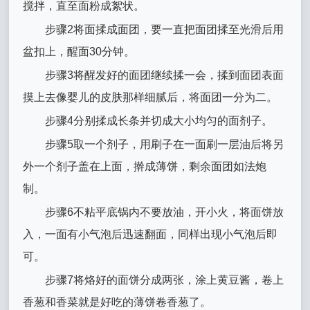
搅拌，直至面粉成絮状。
步骤2将面揉成面团，要一直把面团揉至光滑后用
盆扣上，醒面30分钟。
步骤3将醒发好的面团继续揉一会，揉到面团表面
摸上去像婴儿的皮肤那样细腻后，将面团一分为二。
步骤4分别揉成长条并切成大小均匀的面剂子。
步骤5取一个剂子，用刷子在一面刷一层油后将另
外一个剂子盖在上面，擀成薄饼，剩余面团如法炮
制。
步骤6不粘平底锅内不要放油，开小火，将面饼放
入，一面有小气泡后迅速翻面，同样出现小气泡后即
可。
步骤7将烙好的面饼分成两张，涂上黄豆酱，卷上
香葱和香菜就是好吃的薄饼卷香葱了。