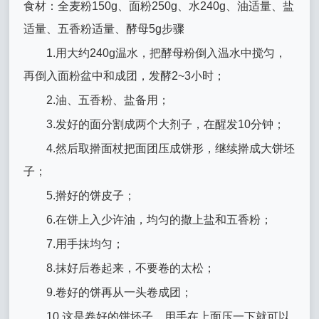
食材：全麦粉150g、面粉250g、水240g、油适量、盐
适量、五香粉适量、酵母5g步骤
1.用大约240g温水，把酵母粉倒入温水中搅匀，
再倒入面粉盆中和成团，发酵2~3小时；
2.油、五香粉、盐备用；
3.发好的面分割成两个大剂子，在醒发10分钟；
4.然后取擀面杖把面团压成饼形，继续擀成大饼坯
子；
5.擀好的饼皮子；
6.在饼上入少许油，均匀的撒上盐和五香粉；
7.用手抹均匀；
8.抹好后卷起来，不要卷的太松；
9.卷好的饼再从一头卷成团；
10.这是卷好的饼坯子，用手在上面压一下就可以