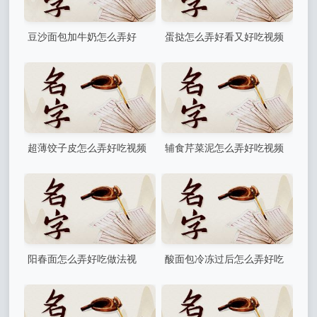
豆沙面包加牛奶怎么弄好
蛋挞怎么弄好看又好吃视频
吃？枣泥豆沙鲜奶面包最正宗
(家里做蛋挞的配方)
的做法
超薄饺子皮怎么弄好吃视频
辅食芹菜泥怎么弄好吃视频
(我想问擀饺子皮怎么擀擀饺
(怎样做好吃呢)
子皮有视频吗)
阳春面怎么弄好吃做法视
酸面包冷冻过后怎么弄好吃
频？阳春面的香汤怎么做
老味酸面包做法