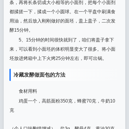
条，再将长条切成大小相等的小面剂，把每个小面剂
都揉搓一下，揉成一个小圆球。在一个平盘中刷满食
用油，然后放入刚刚做好的面坯，盖上盖子，二次发
酵15分钟。
5、15分钟的时间很快就到了，咱们将盖子拿下
来，可以看到小面坯的体积明显变大了很多。将小面
坯放进烤箱中上下火烤25分钟左右，即可出锅。
冷藏发酵做面包的方法
食材用料
鸡蛋一个，高筋面粉350克，蜂蜜70克，牛奶10
克
（个人口味酌情增减），盐3g，酵母4克，黄油30克，