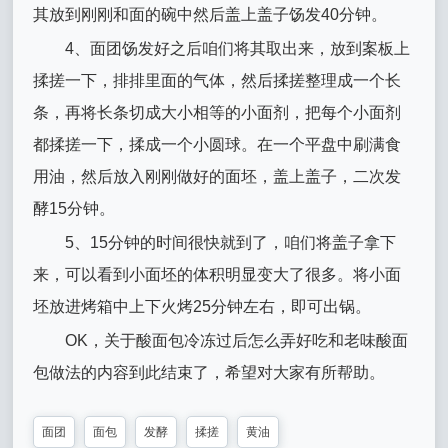
其放到刚刚和面的碗中然后盖上盖子饧发40分钟。
4、面团饧发好之后咱们将其取出来，放到案板上
揉搓一下，排排里面的气体，然后揉搓整理成一个长
条，再将长条切成大小相等的小面剂，把每个小面剂
都揉搓一下，揉成一个小圆球。在一个平盘中刷满食
用油，然后放入刚刚做好的面坯，盖上盖子，二次发
酵15分钟。
5、15分钟的时间很快就到了，咱们将盖子拿下
来，可以看到小面坯的体积明显变大了很多。将小面
坯放进烤箱中上下火烤25分钟左右，即可出锅。
OK，关于酸面包冷冻过后怎么弄好吃和老味酸面
包做法的内容到此结束了，希望对大家有所帮助。
面团
面包
发酵
揉搓
黄油