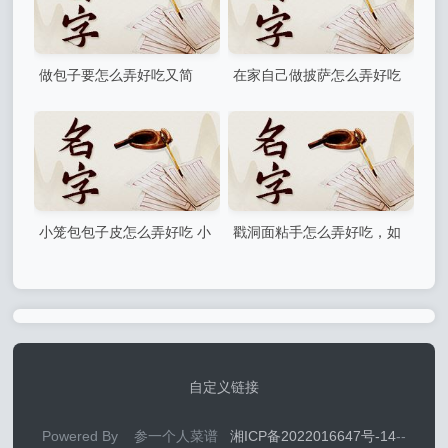
做包子要怎么弄好吃又简
在家自己做披萨怎么弄好吃
单，怎么做包子简单做法在家
(披萨详细做法)
小笼包包子皮怎么弄好吃 小
戳洞面粘手怎么弄好吃，如
笼包的皮怎么做
何和面不粘手
自定义链接
Powered By 参一个人菜谱
湘ICP备2022016647号-14
--