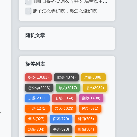
咖啡自提外卖怎么弄好吃 瑞幸点单后怎么取餐
*
麂子怎么弄好吃，麂怎么烧好吃
*
随机文章
标签列表
好吃(10682)
做法(4874)
适量(3808)
怎么做(2913)
放入(2517)
怎么(2032)
步骤(2011)
切成(1854)
翻炒(1498)
可以(1271)
加入(1023)
腌制(931)
几
倒入(927)
面团(729)
料酒(705)
鸡蛋(704)
牛肉(590)
豆腐(504)