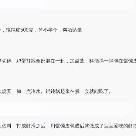
个，馄饨皮500克，笋小半个，料酒适量
笋切碎，鸡蛋打散全部混在一起，加点盐，料酒拌一拌包在馄饨
次烧开，加一点冷水。馄饨飘起来在煮一会就能吃了。
入佐料，打成虾滑之后，用馄饨皮包成后就做成了宝宝爱吃的虾