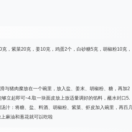
50克，紫菜20克，姜10克，鸡蛋2个，白砂糖5克，胡椒粉10克，
将虾滑与猪肉糜放在一个碗里，放入盐、姜末、胡椒粉、糖，再加2
够立起即可~4.取一块面皮放上放适量调好的馅料，蘸水封口5.
调汤汁：将糖、盐、料酒、胡椒粉、紫菜、虾皮加入碗里，再舀
撒上麻油和葱花就可以吃啦