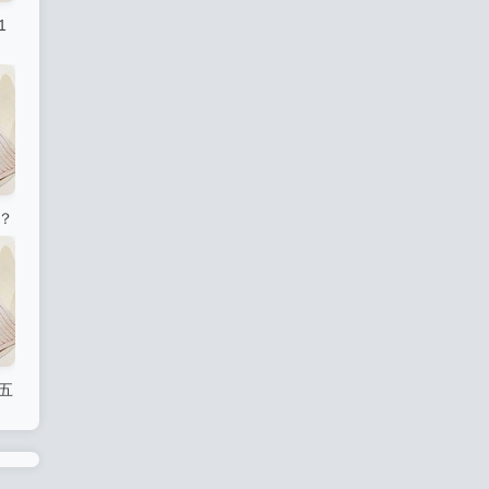
1
？
五