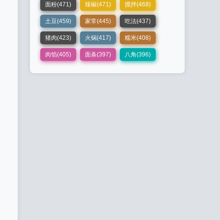
面粉(471)
辣椒(471)
搅拌(468)
土豆(459)
家常(445)
吃法(437)
猪肉(423)
火锅(417)
糯米(408)
肉馅(405)
面条(397)
八角(396)