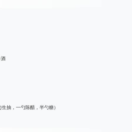
料酒
勺生抽，一勺陈醋，半勺糖）