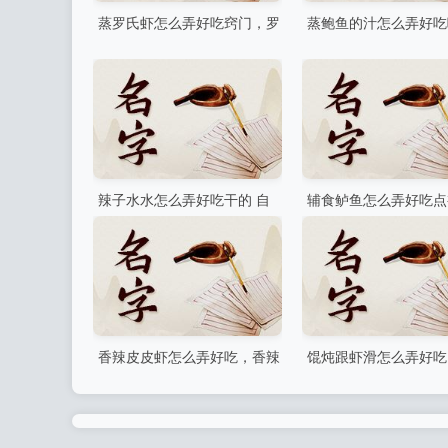
蒸罗氏虾怎么弄好吃窍门，罗
蒸鲍鱼的汁怎么弄好吃
氏虾蒸好还是水煮好
鱼蘸汁做法)
辣子水水怎么弄好吃干的 自
辅食鲈鱼怎么弄好吃点
己可以制作吗
暖暖的胃道#鲈鱼有多
味的做法
香辣皮皮虾怎么弄好吃，香辣
馄炖跟虾滑怎么弄好吃
皮皮虾火锅底料
馄饨的家常做法