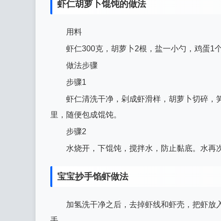
虾仁胡萝卜馄饨的做法
用料
虾仁300克，胡萝卜2根，盐一小勺，鸡蛋1
做法步骤
步骤1
虾仁清洗干净，剁成虾滑样，胡萝卜切碎，
里，随便包成馄饨。
步骤2
水烧开，下馄饨，搅拌水，防止黏底。水再
宝宝抄手馅虾做法
加氢洗干净之后，去掉虾线和虾壳，把虾放
手