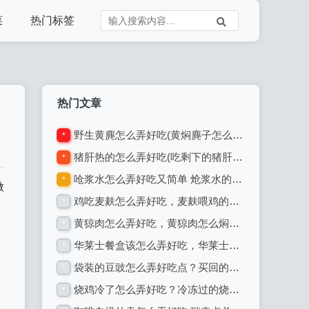
菜
热门标签
热门文章
野生黄麂怎么弄好吃(黄焖麂子怎么烹制)
*
猪肝热的怎么弄好吃(吃剩下的猪肝怎么加热)
*
呛浆水怎么弄好吃又简单 炝浆水的正确方法
*
做
鸡吃麦麸怎么弄好吃，麦麸喂鸡的正确方法
*
黄猄肉怎么弄好吃，黄猄肉怎么焖好吃
*
华莱士餐盒该怎么弄好吃，华莱士的包装纸能不能进微波炉
*
袋装的豆豉怎么弄好吃点？买回的豆豉又苦又咸怎样处理
*
烧鸡冷了怎么弄好吃？冷冻过的烧鸡怎么加热才好吃
*