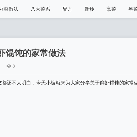
湘菜做法
八大菜系
配方
暴炒
烹菜
粤
虾馄饨的家常做法
8
友都还不太明白，今天小编就来为大家分享关于鲜虾馄饨的家常