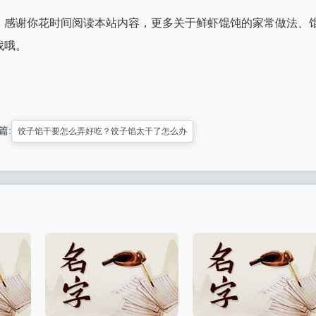
，感谢你花时间阅读本站内容，更多关于鲜虾馄饨的家常做法、
找哦。
篇:
饺子馅干要怎么弄好吃？饺子馅太干了怎么办