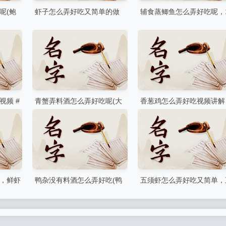
呢(鲍
虾子怎么弄好吃又简单的做
辅食蒸鲫鱼怎么弄好吃呢，
法？对虾最好吃的5种做法
岁宝宝吃蒸鲫鱼的做法
视频 #
青蟹弄料酒怎么弄好吃呢(大
香葱鸡怎么弄好吃视频讲解
少种美
青蟹汤的做法)
葱香鸡的做法
，鲜虾
鸭杂没有料酒怎么弄好吃(鸭
五须虾怎么弄好吃又简单，
杂要不要焯水)
须虾用什么方法杀