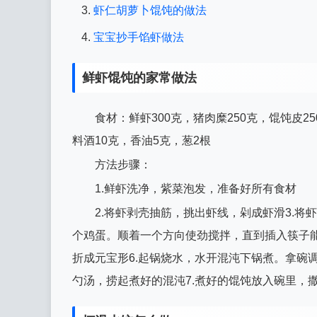
虾仁胡萝卜馄饨的做法
宝宝抄手馅虾做法
鲜虾馄饨的家常做法
食材：鲜虾300克，猪肉糜250克，馄饨皮2
料酒10克，香油5克，葱2根
方法步骤：
1.鲜虾洗净，紫菜泡发，准备好所有食材
2.将虾剥壳抽筋，挑出虾线，剁成虾滑3.
个鸡蛋。顺着一个方向使劲搅拌，直到插入筷子能
折成元宝形6.起锅烧水，水开混沌下锅煮。拿碗
勺汤，捞起煮好的混沌7.煮好的馄饨放入碗里，