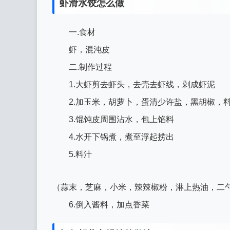
虾滑水饺怎么做
一.食材
虾，混沌皮
二.制作过程
1.大虾剪去虾头，去壳去虾线，剁成虾泥
2.加玉米，胡萝卜，蛋清少许盐，黑胡椒，
3.馄饨皮周围沾水，包上馅料
4.水开下锅煮，煮至浮起捞出
5.料汁
（蒜末，芝麻，小米，辣辣椒粉，淋上热油，二
6.倒入酱料，加点香菜