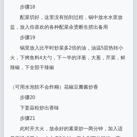
步骤18
配菜切好，这里没有拍到过程，锅中放水水里放
盐，放入你喜欢的各种配菜汆烫断生捞出备用
步骤19
锅里放入比平时炒菜多2倍的油，油温5层热转小
火，下烤鱼料4大勺，下一半的洋葱，大葱，芹菜，鲜
辣椒，下全部干辣椒
（可用水泡软不会炸糊）花椒豆瓣酱炒香
步骤20
下姜蒜粒炒出香味
步骤21
此时开大火，放汆好的素菜炒一两分钟，加入适