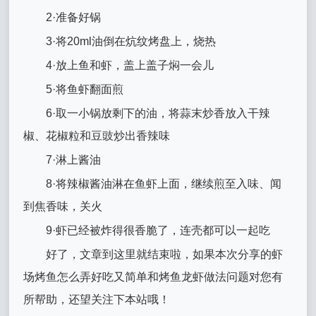
2·准备好锅
3·将20ml油倒在炕纹烤盘上，烧热
4·放上鱼和虾，盖上盖子焖一会儿
5·将鱼虾翻面煎
6·取一小锅放剩下的油，将蒜末炒香放入干辣
椒、花椒粒和豆豉炒出香辣味
7·淋上酱油
8·将辣椒酱油淋在鱼虾上面，继续煎至入味、闻
到焦香味，关火
9·虾已经被炸得很香脆了，连壳都可以一起吃
好了，文章到这里就结束啦，如果本次分享的虾
场烤鱼怎么弄好吃又简单和烤鱼龙虾做法问题对您有
所帮助，还望关注下本站哦！