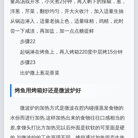
量高汤或开水，小火煮2分钟，再入剩下的辣椒，葱，
洋葱，芹菜，翻炒均匀，开大火收汁，加入适量生抽
从锅边淋入，适量老抽上色，适量味精，鸡精，此时
尝一下咸淡，再加盐，加一点点糖提鲜
步骤22
起锅淋在烤鱼上，再入烤箱220度中层烤15分钟
步骤23
出炉撒上葱花香菜
烤鱼用烤箱好还是微波炉好
微波炉的加热方式是微波在腔内碰撞蒸发食物的
水份而进行加热.这样加热出来的食物往往口感相当的
差,拿馒头打比方加热完以后外面是软软的可里面是硬
的.与微波炉的工作原理不同，烤箱通过加热管产生热