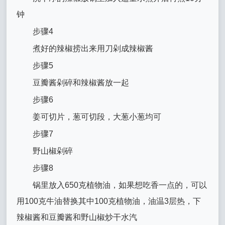
钟
步骤4
煮好的辣椒捞出来用刀剁成辣椒酱
步骤5
豆瓣酱剁碎和辣椒酱放一起
步骤6
姜可切片，葱可切段，大葱小葱均可
步骤7
野山椒剁碎
步骤8
锅里放入650克植物油，如果想吃香一点的，可以
用100克牛油替换其中100克植物油，油温3层热，下
辣椒酱和豆瓣酱和野山椒炒干水汽