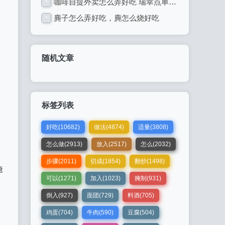
咖啡自提外卖怎么弄好吃 瑞幸点单后怎么取餐
*
麂子怎么弄好吃，麂怎么烧好吃
*
随机文章
标签列表
好吃(10682)
做法(4874)
适量(3808)
怎么做(2913)
放入(2517)
怎么(2032)
步骤(2011)
切成(1854)
翻炒(1498)
掩
可以(1271)
加入(1023)
腌制(931)
倒入(927)
面团(729)
料酒(705)
鸡蛋(704)
牛肉(590)
豆腐(504)