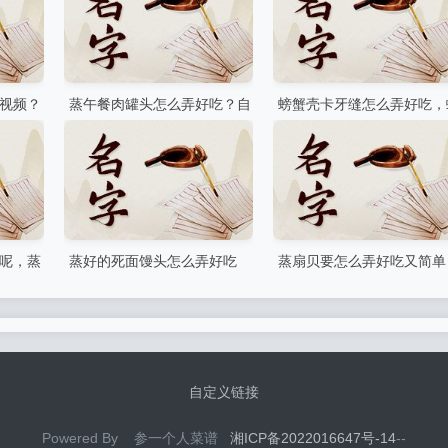
视频？
蒸午餐肉罐头怎么弄好吃？自
螃蟹壳卡牙缝怎么弄好吃，
制午餐肉罐头正宗做法
蟹壳卡在牙缝里咋办
呢，蒸
蒸好的死面馒头怎么弄好吃
蒸扇贝要怎么弄好吃又简单
吃
(死面馒头怎么做好吃)
扇贝蒸几分钟好吃又嫩
自定义链接
Powered By 参一个人菜谱
湘ICP备2022016647号-14
--