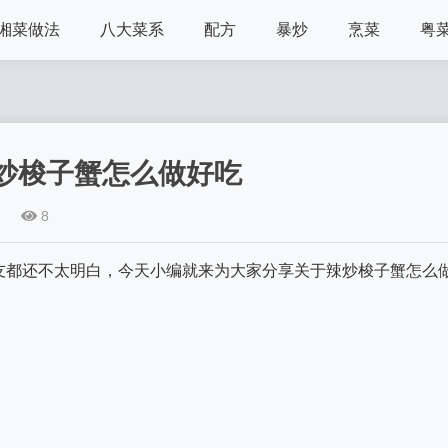
湘菜做法
八大菜系
配方
暴炒
烹菜
粤
炒梭子蟹怎么做好吃
8
友都还不太明白，今天小编就来为大家分享关于辣炒梭子蟹怎么