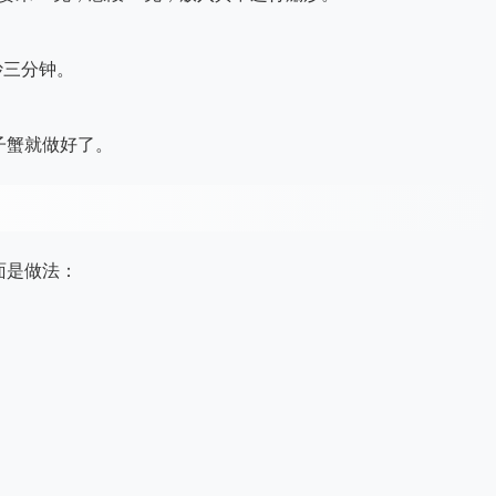
炒三分钟。
子蟹就做好了。
面是做法：