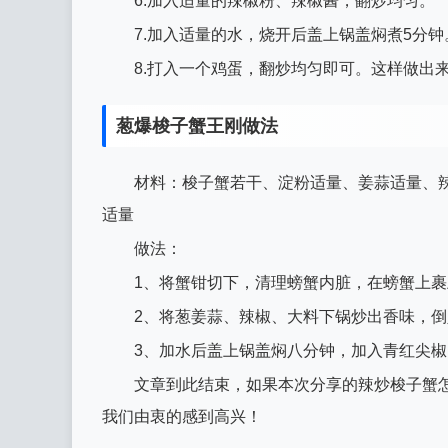
6.加入适量的辣椒粉、辣椒酱，翻炒均匀。
7.加入适量的水，烧开后盖上锅盖焖煮5分钟
8.打入一个鸡蛋，翻炒均匀即可。这样做出
葱爆梭子蟹王刚做法
材料：梭子蟹若干、淀粉适量、姜蒜适量、
适量
做法：
1、将蟹钳切下，清理螃蟹内脏，在螃蟹上
2、将葱姜蒜、辣椒、大料下锅炒出香味，
3、加水后盖上锅盖焖八分钟，加入青红尖
文章到此结束，如果本次分享的辣炒梭子蟹
我们由衷的感到高兴！