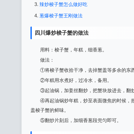
辣炒梭子蟹怎么做好吃
葱爆梭子蟹王刚做法
四川爆炒梭子蟹的做法
用料：梭子蟹，年糕，细香葱。
做法：
①将梭子蟹收拾干净，去掉蟹盖等多余的东
②年糕用水煮好，过冷水，备用。
③起油锅，加姜丝翻炒，把蟹块放进去，翻
④再起油锅炒年糕，炒至表面微焦的时候，
盖梭子蟹的鲜味。
⑤翻炒片刻后，加细香葱段兜匀即可。