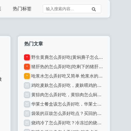
菜
热门标签
热门文章
野生黄麂怎么弄好吃(黄焖麂子怎么烹制)
*
猪肝热的怎么弄好吃(吃剩下的猪肝怎么加热)
*
呛浆水怎么弄好吃又简单 炝浆水的正确方法
*
做
鸡吃麦麸怎么弄好吃，麦麸喂鸡的正确方法
*
黄猄肉怎么弄好吃，黄猄肉怎么焖好吃
*
华莱士餐盒该怎么弄好吃，华莱士的包装纸能不能进微波炉
*
袋装的豆豉怎么弄好吃点？买回的豆豉又苦又咸怎样处理
*
烧鸡冷了怎么弄好吃？冷冻过的烧鸡怎么加热才好吃
*