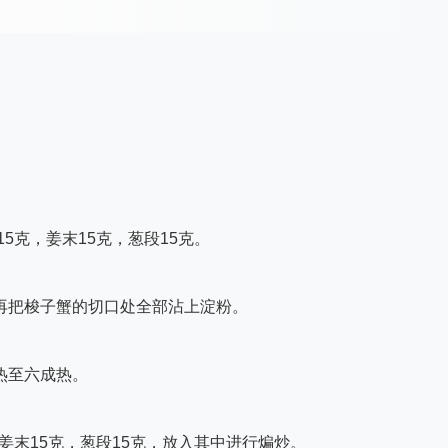
15克，姜末15克，葱段15克。
再把梭子蟹的切口处全部沾上淀粉。
热至六成热。
，姜末15克，葱段15克，放入其中进行煸炒。