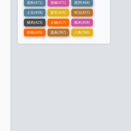
面粉(471)
辣椒(471)
搅拌(468)
土豆(459)
家常(445)
吃法(437)
猪肉(423)
火锅(417)
糯米(408)
肉馅(405)
面条(397)
八角(396)