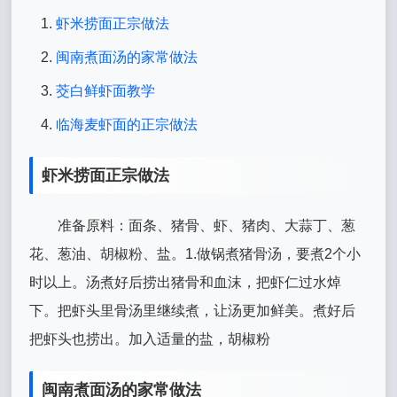
虾米捞面正宗做法
闽南煮面汤的家常做法
茭白鲜虾面教学
临海麦虾面的正宗做法
虾米捞面正宗做法
准备原料：面条、猪骨、虾、猪肉、大蒜丁、葱
花、葱油、胡椒粉、盐。1.做锅煮猪骨汤，要煮2个小
时以上。汤煮好后捞出猪骨和血沫，把虾仁过水焯
下。把虾头里骨汤里继续煮，让汤更加鲜美。煮好后
把虾头也捞出。加入适量的盐，胡椒粉
闽南煮面汤的家常做法