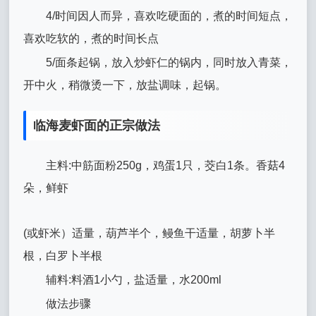
4/时间因人而异，喜欢吃硬面的，煮的时间短点，
喜欢吃软的，煮的时间长点
5/面条起锅，放入炒虾仁的锅内，同时放入青菜，
开中火，稍微烫一下，放盐调味，起锅。
临海麦虾面的正宗做法
主料:中筋面粉250g，鸡蛋1只，茭白1条。香菇4
朵，鲜虾
(或虾米）适量，葫芦半个，鳗鱼干适量，胡萝卜半
根，白罗卜半根
辅料:料酒1小勺，盐适量，水200ml
做法步骤