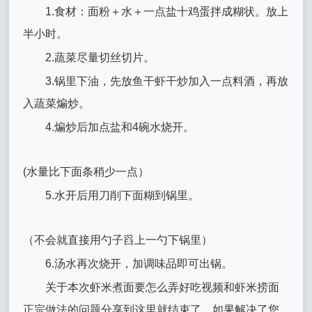
1.食材：面粉＋水＋一点盐十鸡蛋拌成糊状。放上
半小时。
2.蔬菜尽量切丝切片。
3.锅里下油，先放鱼干虾干炒加入一点料酒，再放
入蔬菜煸炒。
4.煸炒后加点盐和4碗水烧开。
(水量比下面条稍少一点）
5.水开后用刀削下面糊到锅里。
（不会就直接用勺子舀上一勺下锅里）
6.汤水再次烧开，加调味品即可出锅。
关于本次虾米煮面要怎么弄好吃视频和虾米捞面
正宗做法的问题分享到这里就结束了，如果解决了您