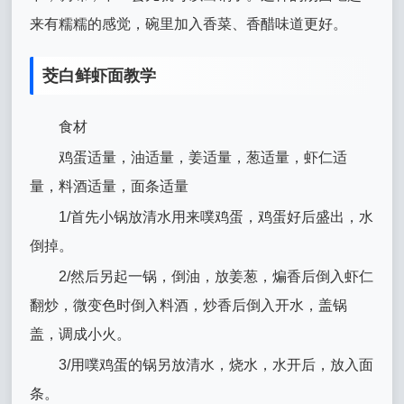
来有糯糯的感觉，碗里加入香菜、香醋味道更好。
茭白鲜虾面教学
食材
鸡蛋适量，油适量，姜适量，葱适量，虾仁适
量，料酒适量，面条适量
1/首先小锅放清水用来噗鸡蛋，鸡蛋好后盛出，水
倒掉。
2/然后另起一锅，倒油，放姜葱，煸香后倒入虾仁
翻炒，微变色时倒入料酒，炒香后倒入开水，盖锅
盖，调成小火。
3/用噗鸡蛋的锅另放清水，烧水，水开后，放入面
条。