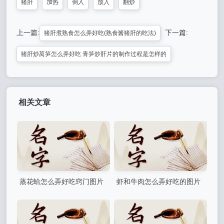
猪肝
加热
倒入
放入
翻炒
上一篇:
下一篇:
猪肝煮熟食怎么弄好吃(熟食酱猪肝的吃法)
猪肝炒莴笋怎么弄好吃 青笋炒肝片的制作过程是怎样的
相关文章
蒸花蛤怎么弄好吃窍门图片
虾和牛肉怎么弄好吃的图片
清蒸花蛤菜谱
(大虾烧牛腩的做法)