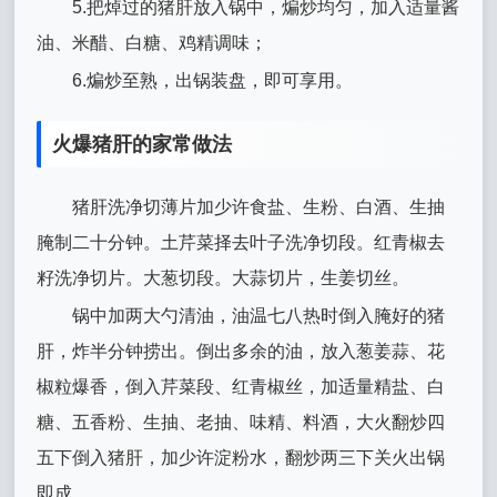
5.把焯过的猪肝放入锅中，煸炒均匀，加入适量酱
油、米醋、白糖、鸡精调味；
6.煸炒至熟，出锅装盘，即可享用。
火爆猪肝的家常做法
猪肝洗净切薄片加少许食盐、生粉、白酒、生抽
腌制二十分钟。土芹菜择去叶子洗净切段。红青椒去
籽洗净切片。大葱切段。大蒜切片，生姜切丝。
锅中加两大勺清油，油温七八热时倒入腌好的猪
肝，炸半分钟捞出。倒出多余的油，放入葱姜蒜、花
椒粒爆香，倒入芹菜段、红青椒丝，加适量精盐、白
糖、五香粉、生抽、老抽、味精、料酒，大火翻炒四
五下倒入猪肝，加少许淀粉水，翻炒两三下关火出锅
即成。