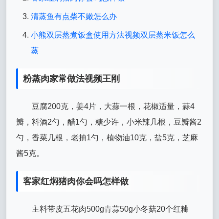
清蒸鱼有点柴不嫩怎么办
小熊双层蒸煮饭盒使用方法视频双层蒸米饭怎么
蒸
粉蒸肉家常做法视频王刚
豆腐200克，姜4片，大蒜一根，花椒适量，蒜4
瓣，料酒2勺，醋1勺，糖少许，小米辣几根，豆瓣酱2
勺，香菜几根，老抽1勺，植物油10克，盐5克，芝麻
酱5克。
客家红焖猪肉你会吗怎样做
主料带皮五花肉500g青蒜50g小冬菇20个红粬