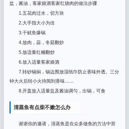
盐，酱油，客家娘酒客家红烧肉的做法步骤
1.五花肉过水，切方块
2.大手指大小为佳
3.干鱿鱼爆锅
4.放肉，蒜，冬菇翻炒
5.放适量红粬翻炒
6.放入适量客家娘酒
7.转砂锅焖，锅边围放湿纸巾防止香味外透。三分
钟大火后转小火待闻到香味……
8.开盖放入适量盐及酱油调匀，出锅，可食
清蒸鱼有点柴不嫩怎么办
谢谢你的邀请，清蒸鱼是在众多做鱼的方法中营